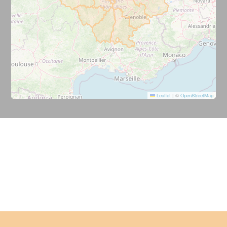
Leaflet
|
©
OpenStreetMap