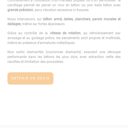
Contrairement à l’utilisation d’un marteau piqueur ou d’un perforateur le
carottage permet de percer un mur en béton ou une dalle béton avec
grande précision
, sans vibration excessive ni fissures.
Nous intervenons sur
béton armé, dalles, planchers, parois murales et
dallages
, même sur fortes épaisseurs.
Grâce au contrôle de la
vitesse de rotation
, au refroidissement par
arrosage et au guidage précis, les percements sont propres et maîtrisés,
même en présence d’armatures métalliques.
Nos outils diamantés (couronnes diamants) assurent une découpe
performante dans les bétons les plus durs, avec extraction nette des
carottes et limitation des poussières.
OBTENIR UN DEVIS