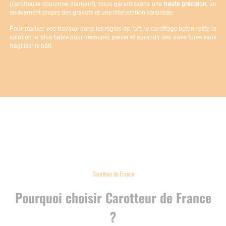
(carotteuse couronne diamant), nous garantissons une
haute précision
, un
enlèvement propre des gravats et une intervention sécurisée.
Pour réaliser vos travaux dans les règles de l’art, le carottage beton reste la
solution la plus fiable pour découper, percer et agrandir des ouvertures sans
fragiliser le bâti.
Carotteur de France
Pourquoi choisir Carotteur de France
?