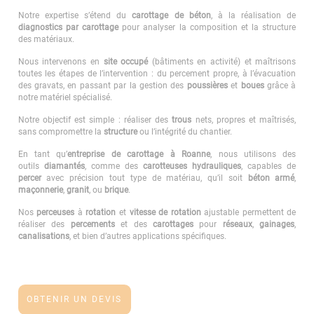
Notre expertise s’étend du
carottage de béton
, à la réalisation de
diagnostics par carottage
pour analyser la composition et la structure
des matériaux.
Nous intervenons en
site occupé
(bâtiments en activité) et maîtrisons
toutes les étapes de l’intervention : du percement propre, à l’évacuation
des gravats, en passant par la gestion des
poussières
et
boues
grâce à
notre matériel spécialisé.
Notre objectif est simple : réaliser des
trous
nets, propres et maîtrisés,
sans compromettre la
structure
ou l’intégrité du chantier.
En tant qu’
entreprise de carottage à Roanne
, nous utilisons des
outils
diamantés
, comme des
carotteuses
hydrauliques
, capables de
percer
avec précision tout type de matériau, qu’il soit
béton armé
,
maçonnerie
,
granit
, ou
brique
.
Nos
perceuses
à
rotation
et
vitesse de rotation
ajustable permettent de
réaliser des
percements
et des
carottages
pour
réseaux
,
gainages
,
canalisations
, et bien d’autres applications spécifiques.
OBTENIR UN DEVIS