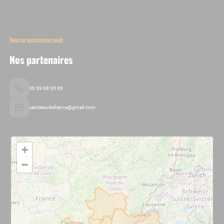
Nous ne sommes pas seuls
Nos partenaires
06 59 68 95 95
carotteurdefrance@gmail.com
+
−