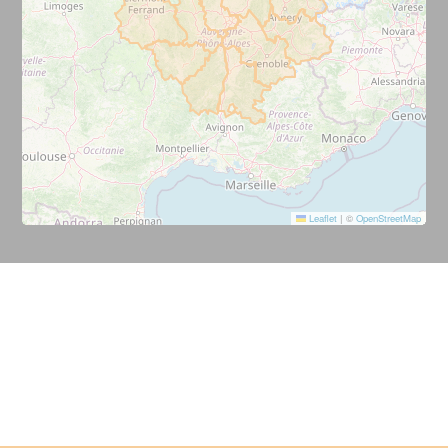
Leaflet
|
©
OpenStreetMap