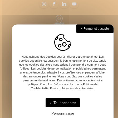
69620 Bagnols
Fermer et accepter
Lundi - Dimanche : 7h - 20h
Nous utilisons des cookies pour améliorer votre expérience. Les
cookies essentiels garantissent le bon fonctionnement du site, tandis
que les cookies d'analyse nous aident à comprendre comment vous
l'utilisez. Les cookies de personnalisation et publicitaires permettent
une expérience plus adaptée à vos préférences et peuvent afficher
des annonces pertinentes. Vous contrôlez vos cookies via les
paramètres du navigateur. En continuant, vous acceptez notre
carotteurdefrance@gmail.com
politique. Pour plus d'infos, consultez notre Politique de
Confidentialité. Profitez pleinement de votre visite !
Tout accepter
06 59 68 95 95
Personnaliser