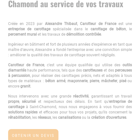
Chamond au service de vos travaux
Créée en 2023 par
Alexandre Thibaut
,
Carotteur de France
est une
entreprise de carottage
spécialisée dans le
carottage de béton
, le
percement mural
et les travaux de
démolition contrôlée
.
Ingénieur en bâtiment et fort de plusieurs années d’expérience en tant que
maître d’œuvre, Alexandre a fondé l’entreprise avec une conviction simple
: améliorer la qualité des travaux de carottage souvent négligés.
Carotteur de France
, c’est une équipe qualifiée qui utilise des
outils
diamantés
haute performance, tels que des
carotteuses
et des
perceuses
à percussion
, pour réaliser des carottages précis, nets et adaptés à tous
types de matériaux :
béton armé
,
maçonnerie
,
pierre
,
mâchefer
,
pisé
ou
encore
granit
.
Nous intervenons avec une grande
réactivité
, garantissant un travail
propre
,
sécurisé
et respectueux des délais. En tant qu’
entreprise de
carottage
à Saint-Chamond, nous nous engageons à vous fournir des
solutions rapides
et efficaces pour tous vos projets, qu’ils concernent la
réhabilitation
, les
réseaux
, les
canalisations
ou la
création d’ouvertures
.
OBTENIR UN DEVIS