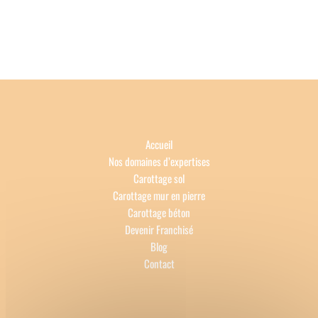
Accueil
Nos domaines d’expertises
Carottage sol
Carottage mur en pierre
Carottage béton
Devenir Franchisé
Blog
Contact