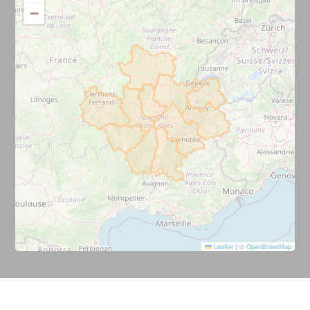
−
Leaflet
|
©
OpenStreetMap