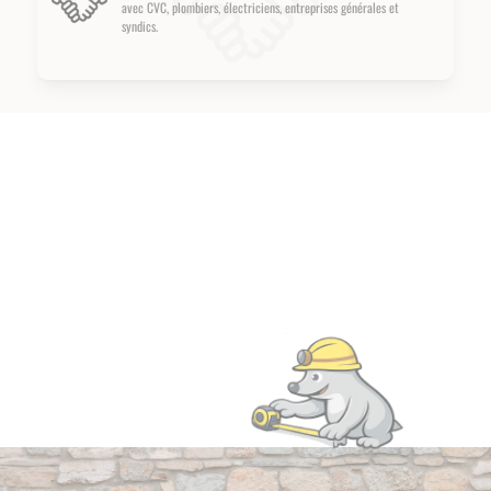
avec CVC, plombiers, électriciens, entreprises générales et
syndics.