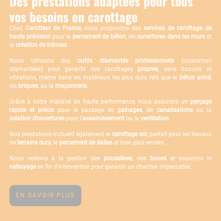
Des prestations adaptées pour tous
vos besoins en carottage
Chez
Carotteur de France
, nous proposons des
services de carottage
de
haute précision
pour le
percement de béton
, les
ouvertures dans les murs
et
la
création de trémies
.
Nous utilisons des
outils diamantés professionnels
(couronnes
diamantées) pour garantir des carottages
propres
, sans fissures ni
vibrations, même dans les matériaux les plus durs tels que le
béton armé
,
les
briques
, ou la
maçonnerie
.
Grâce à notre matériel de haute performance, nous assurons un
perçage
rapide et précis
pour le passage de
gainages
, de
canalisations
ou la
création d’ouvertures
pour l’
assainissement
ou la
ventilation
.
Nos prestations incluent également le
carottage sol
, parfait pour les travaux
de
terrains durs
, le
percement de dalles
et bien plus encore.
Nous veillons à la gestion des
poussières
, des
boues
et assurons le
nettoyage
en fin d’intervention pour garantir un chantier impeccable.
EN SAVOIR PLUS