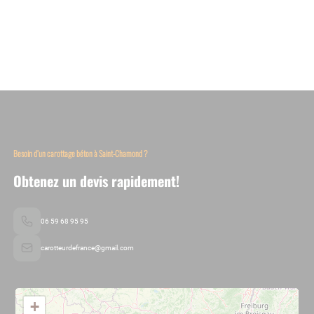
Besoin d’un carottage béton à Saint-Chamond ?
Obtenez un devis rapidement!
06 59 68 95 95
carotteurdefrance@gmail.com
+