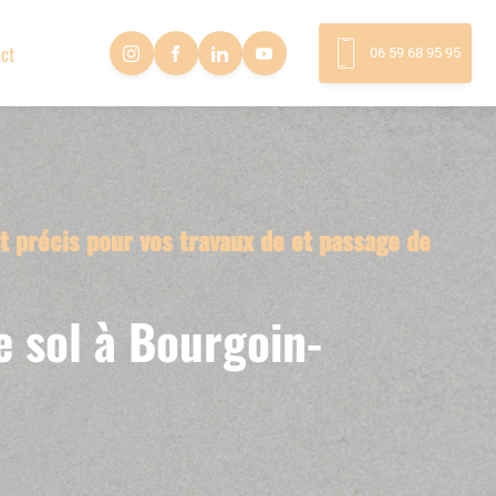
ct
06 59 68 95 95
 précis pour vos travaux de et passage de
e sol à Bourgoin-