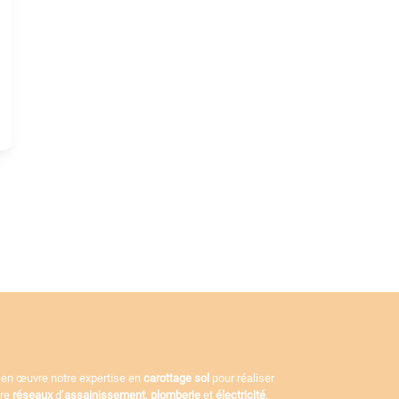
 en œuvre notre expertise en
carottage sol
pour réaliser
ore
réseaux
d’
assainissement
,
plomberie
et
électricité
.