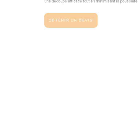
une découpe efficace tout en minimisant la poussière e
OBTENIR UN DEVIS