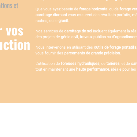
tions et
Que vous ayez besoin de
forage horizontal
ou de
forage ver
carottage diamant
vous assurent des résultats parfaits, m
roches, ou le
granit
.
r vos
Nos services de
carottage de sol
incluent également la réa
uction
des projets de
génie civil
,
travaux publics
ou d’
agrandissem
Nous intervenons en utilisant des
outils de forage portatifs
vous fournir des
percements de grande précision
.
L’utilisation de
foreuses hydrauliques
, de
tarières
, et de
car
tout en maintenant une
haute performance
, idéale pour le