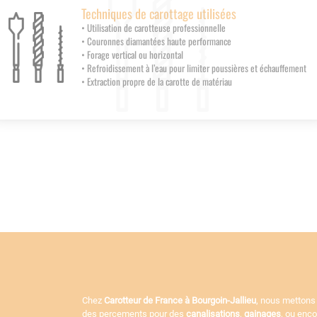
Techniques de carottage utilisées
• Utilisation de carotteuse professionnelle
• Couronnes diamantées haute performance
• Forage vertical ou horizontal
• Refroidissement à l’eau pour limiter poussières et échauffement
• Extraction propre de la carotte de matériau
Chez
Carotteur de France à Bourgoin-Jallieu
, nous mettons
des percements pour des
canalisations
,
gainages
, ou enc