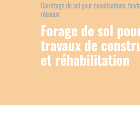
Carottage de sol pour canalisations, fonda
réseaux
Forage de sol pou
travaux de constr
et réhabilitation