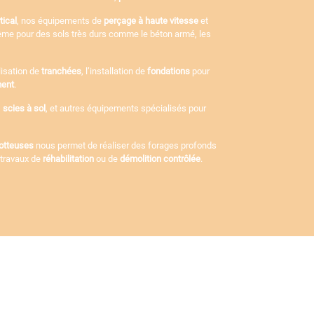
tical
, nos équipements de
perçage à haute vitesse
et
ême pour des sols très durs comme le béton armé, les
lisation de
tranchées
, l’installation de
fondations
pour
ent
.
,
scies à sol
, et autres équipements spécialisés pour
otteuses
nous permet de réaliser des forages profonds
s travaux de
réhabilitation
ou de
démolition contrôlée
.