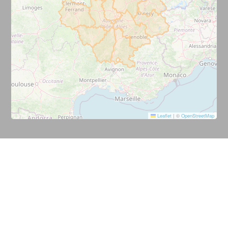
Leaflet
|
©
OpenStreetMap