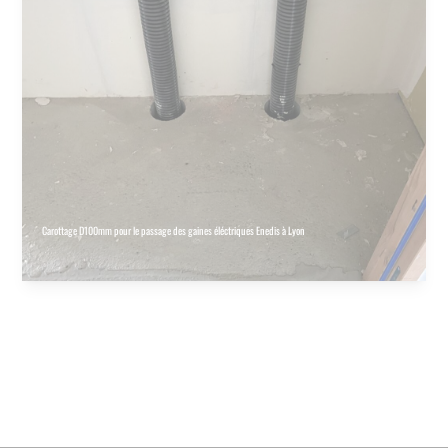
Carottage D100mm pour le passage des gaines éléctriques Enedis à Lyon