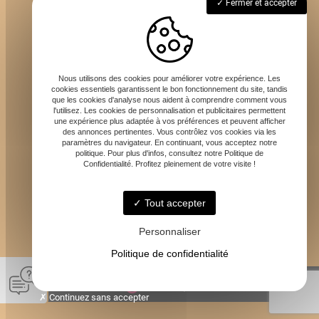
69620 Bagnols
Fermer et accepter
Lundi - Dimanche : 7h - 20h
Nous utilisons des cookies pour améliorer votre expérience. Les
cookies essentiels garantissent le bon fonctionnement du site, tandis
que les cookies d'analyse nous aident à comprendre comment vous
l'utilisez. Les cookies de personnalisation et publicitaires permettent
une expérience plus adaptée à vos préférences et peuvent afficher
des annonces pertinentes. Vous contrôlez vos cookies via les
paramètres du navigateur. En continuant, vous acceptez notre
carotteurdefrance@gmail.com
politique. Pour plus d'infos, consultez notre Politique de
Confidentialité. Profitez pleinement de votre visite !
Tout accepter
06 59 68 95 95
Personnaliser
Politique de confidentialité
© Carotteur de France -
-
Mentions légales
-
Blog
Continuez sans accepter