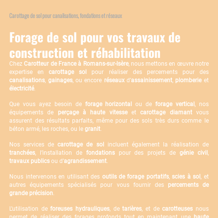
Carottage de sol pour canalisations, fondations et réseaux
Forage de sol pour vos travaux de
construction et réhabilitation
Chez
Carotteur de France à Romans-sur-Isère
, nous mettons en œuvre notre
expertise en
carottage sol
pour réaliser des percements pour des
canalisations
,
gainages
, ou encore
réseaux
d’
assainissement
,
plomberie
et
électricité
.
Que vous ayez besoin de
forage horizontal
ou de
forage vertical
, nos
équipements de
perçage à haute vitesse
et
carottage diamant
vous
assurent des résultats parfaits, même pour des sols très durs comme le
béton armé, les roches, ou le
granit
.
Nos services de
carottage de sol
incluent également la réalisation de
tranchées
, l’installation de
fondations
pour des projets de
génie civil
,
travaux publics
ou d’
agrandissement
.
Nous intervenons en utilisant des
outils de forage portatifs
,
scies à sol
, et
autres équipements spécialisés pour vous fournir des
percements de
grande précision
.
L’utilisation de
foreuses hydrauliques
, de
tarières
, et de
carotteuses
nous
permet de réaliser des forages profonds tout en maintenant une
haute