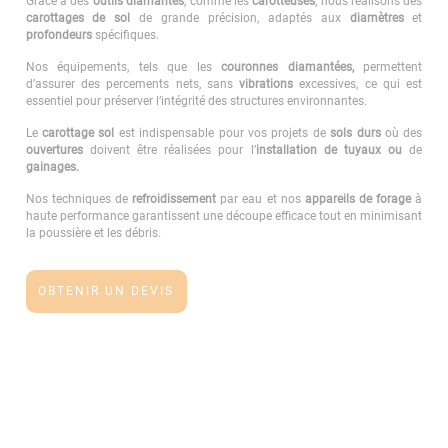
Grâce à des
outils diamantés
, comme les
carotteuses
, nous réalisons des
carottages de sol
de grande précision, adaptés aux
diamètres
et
profondeurs
spécifiques.
Nos équipements, tels que les
couronnes diamantées,
permettent
d’assurer des percements nets, sans
vibrations
excessives, ce qui est
essentiel pour préserver l’intégrité des structures environnantes.
Le
carottage sol
est indispensable pour vos projets de
sols durs
où des
ouvertures
doivent être réalisées pour l’
installation de tuyaux ou
de
gainages.
Nos techniques de
refroidissement
par eau et nos
appareils de forage
à
haute performance garantissent une découpe efficace tout en minimisant
la poussière et les débris.
OBTENIR UN DEVIS