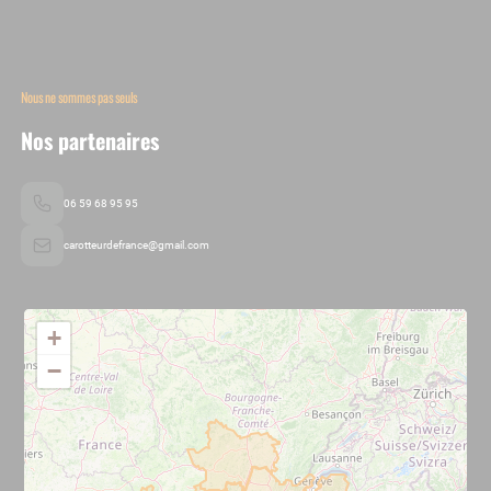
Nous ne sommes pas seuls
Nos partenaires
06 59 68 95 95
carotteurdefrance@gmail.com
+
−