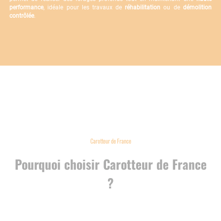
performance
, idéale pour les travaux de
réhabilitation
ou de
démolition
contrôlée
.
Carotteur de France
Pourquoi choisir Carotteur de France
?