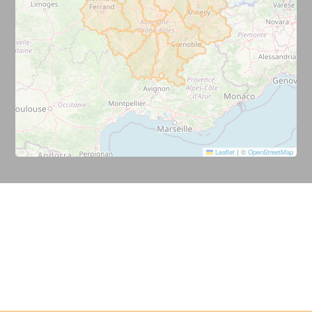
Leaflet
|
©
OpenStreetMap