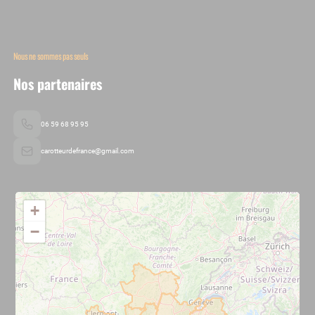
Nous ne sommes pas seuls
Nos partenaires
06 59 68 95 95
carotteurdefrance@gmail.com
+
−