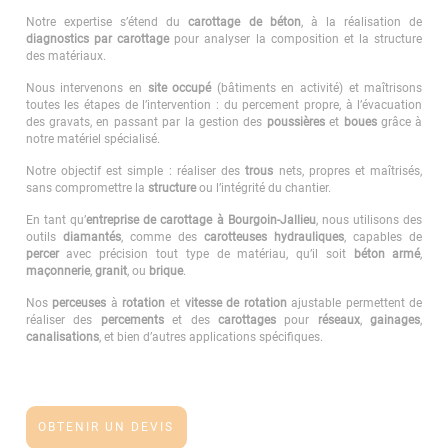
Notre expertise s’étend du
carottage de béton
, à la réalisation de
diagnostics par carottage
pour analyser la composition et la structure
des matériaux.
Nous intervenons en
site occupé
(bâtiments en activité) et maîtrisons
toutes les étapes de l’intervention : du percement propre, à l’évacuation
des gravats, en passant par la gestion des
poussières
et
boues
grâce à
notre matériel spécialisé.
Notre objectif est simple : réaliser des
trous
nets, propres et maîtrisés,
sans compromettre la
structure
ou l’intégrité du chantier.
En tant qu’
entreprise de carottage à Bourgoin-Jallieu
, nous utilisons des
outils
diamantés
, comme des
carotteuses
hydrauliques
, capables de
percer
avec précision tout type de matériau, qu’il soit
béton armé
,
maçonnerie
,
granit
, ou
brique
.
Nos
perceuses
à
rotation
et
vitesse de rotation
ajustable permettent de
réaliser des
percements
et des
carottages
pour
réseaux
,
gainages
,
canalisations
, et bien d’autres applications spécifiques.
OBTENIR UN DEVIS