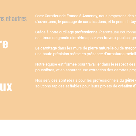
ns et autres
Chez
Carotteur de France à Annonay
, nous proposons des 
d’ouvertures
, le
passage de canalisations
, et la pose de
tu
Grâce à notre
outillage professionnel
(carotteuse couronne
re
des
trous de grands diamètres
pour vos
travaux publics
,
gr
Le
carottage
dans les murs de
pierre naturelle
ou de
maçon
une
haute précision
même en présence d’
armatures métal
Notre équipe est formée pour travailler dans le respect de
poussières
, et en assurant une extraction des carottes prop
aux
Nos services sont idéals pour les professionnels du
génie c
solutions rapides et fiables pour leurs projets de
création d