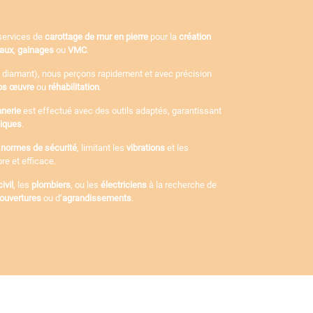
services de
carottage de mur en pierre
pour la
création
yaux
,
gainages
ou
VMC
.
 diamant), nous perçons rapidement et avec précision
os œuvre
ou
réhabilitation
.
nerie
est effectué avec des outils adaptés, garantissant
liques
.
s
normes de sécurité
, limitant les
vibrations
et les
re et efficace.
ivil
, les
plombiers
, ou les
électriciens
à la recherche de
’ouvertures
ou d’
agrandissements
.