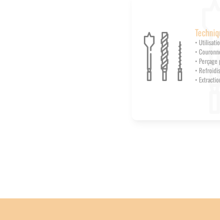
Techniq
• Utilisat
• Couronn
• Perçage 
• Refroidi
• Extractio