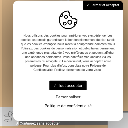
69620 Bagnols
Fermer et accepter
Lundi - Dimanche : 7h - 20h
Nous utilisons des cookies pour améliorer votre expérience. Les
cookies essentiels garantissent le bon fonctionnement du site, tandis
que les cookies d'analyse nous aident à comprendre comment vous
l'utilisez. Les cookies de personnalisation et publicitaires permettent
une expérience plus adaptée à vos préférences et peuvent afficher
des annonces pertinentes. Vous contrôlez vos cookies via les
paramètres du navigateur. En continuant, vous acceptez notre
carotteurdefrance@gmail.com
politique. Pour plus d'infos, consultez notre Politique de
Confidentialité. Profitez pleinement de votre visite !
Tout accepter
06 59 68 95 95
Personnaliser
Politique de confidentialité
© Carotteur de France -
-
Mentions légales
-
Blog
Continuez sans accepter