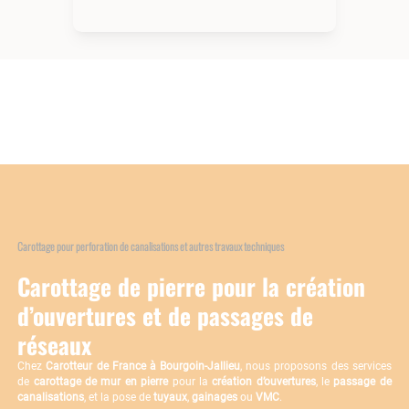
Carottage pour perforation de canalisations et autres travaux techniques
Carottage de pierre pour la création
d’ouvertures et de passages de
réseaux
Chez
Carotteur de France à Bourgoin-Jallieu
, nous proposons des services
de
carottage de mur en pierre
pour la
création d’ouvertures
, le
passage de
canalisations
, et la pose de
tuyaux
,
gainages
ou
VMC
.