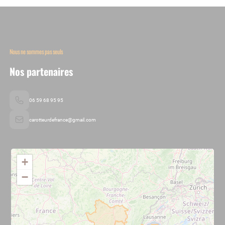
Nous ne sommes pas seuls
Nos partenaires
06 59 68 95 95
carotteurdefrance@gmail.com
+
−