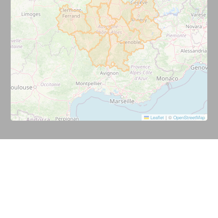
Leaflet
|
©
OpenStreetMap