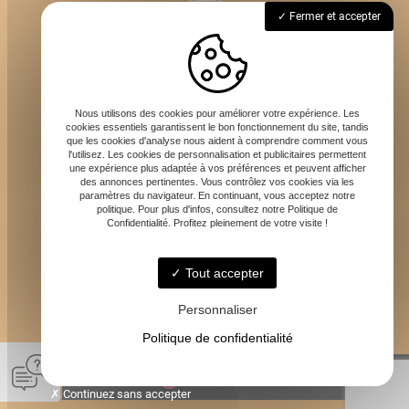
69620 Bagnols
Fermer et accepter
Lundi - Dimanche : 7h - 20h
Nous utilisons des cookies pour améliorer votre expérience. Les
cookies essentiels garantissent le bon fonctionnement du site, tandis
que les cookies d'analyse nous aident à comprendre comment vous
l'utilisez. Les cookies de personnalisation et publicitaires permettent
une expérience plus adaptée à vos préférences et peuvent afficher
des annonces pertinentes. Vous contrôlez vos cookies via les
paramètres du navigateur. En continuant, vous acceptez notre
carotteurdefrance@gmail.com
politique. Pour plus d'infos, consultez notre Politique de
Confidentialité. Profitez pleinement de votre visite !
Tout accepter
06 59 68 95 95
Personnaliser
Politique de confidentialité
© Carotteur de France -
-
Mentions légales
-
Blog
Continuez sans accepter