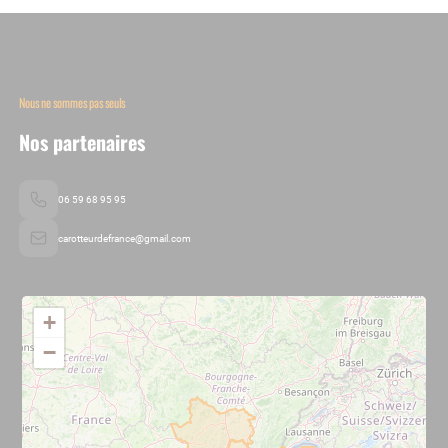
Nous ne sommes pas seuls
Nos partenaires
06 59 68 95 95
carotteurdefrance@gmail.com
+
−