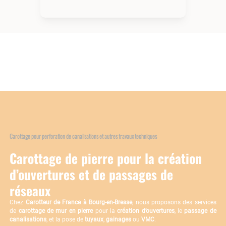
Carottage pour perforation de canalisations et autres travaux techniques
Carottage de pierre pour la création
d’ouvertures et de passages de
réseaux
Chez
Carotteur de France à Bourg-en-Bresse
, nous proposons des services
de
carottage de mur en pierre
pour la
création d’ouvertures
, le
passage de
canalisations
, et la pose de
tuyaux
,
gainages
ou
VMC
.