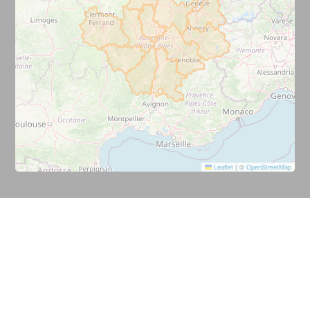
Leaflet
|
©
OpenStreetMap